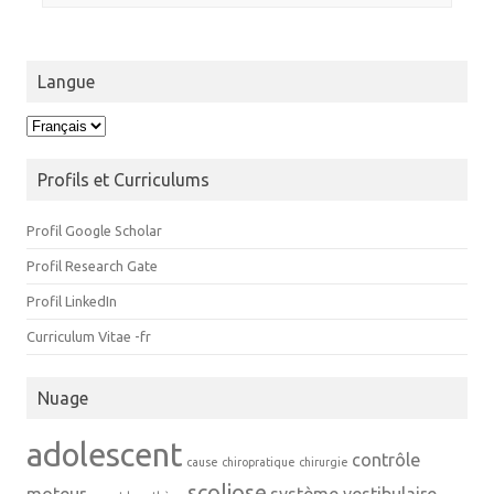
Langue
Langue
Profils et Curriculums
Profil Google Scholar
Profil Research Gate
Profil LinkedIn
Curriculum Vitae -fr
Nuage
adolescent
contrôle
cause
chiropratique
chirurgie
scoliose
moteur
système vestibulaire