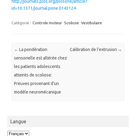
http://journals.plos.org/plosone/article?
id=10.1371/journal.pone.0143124
Catégorie :
Controle moteur
Scoliose
Vestibulaire
Navigation des articles
←
La pondération
Calibration de l’extrusion
→
sensorielle est altérée chez
les patients adolescents
atteints de scoliose:
Preuves provenant d’un
modèle neuromécanique
Langue
Langue