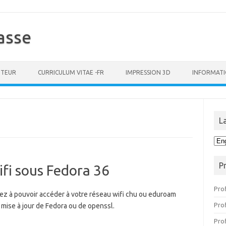
asse
TEUR
CURRICULUM VITAE -FR
IMPRESSION 3D
INFORMAT
L
Lan
P
fi sous Fedora 36
Prof
ez à pouvoir accéder à votre réseau wifi chu ou eduroam
Pro
 mise à jour de Fedora ou de openssl.
Prof