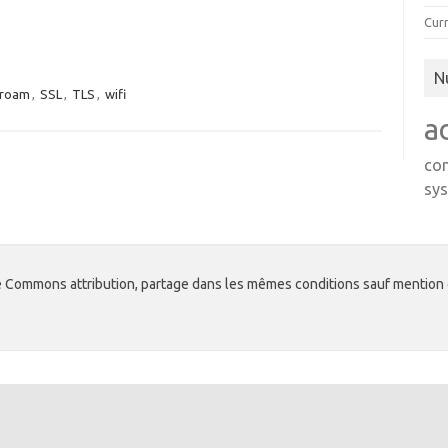
Curr
N
roam
,
SSL
,
TLS
,
wifi
a
co
sys
ve Commons attribution, partage dans les mêmes conditions sauf mention 