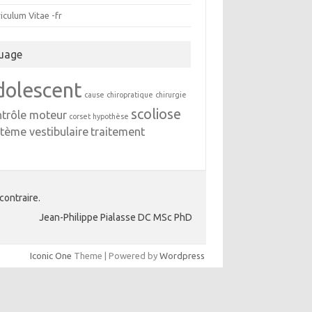
iculum Vitae -fr
uage
dolescent
cause
chiropratique
chirurgie
scoliose
ntrôle moteur
corset
hypothèse
tème vestibulaire
traitement
contraire.
Jean-Philippe Pialasse DC MSc PhD
Iconic One
Theme | Powered by
Wordpress