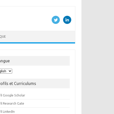
IQUE
angue
gue
rofils et Curriculums
il Google Scholar
fil Research Gate
il LinkedIn